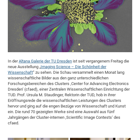
Dis
Bo
Me
Ele
Mo
Pub
Pub
Pub
Vis
201
Inv
Or
Jus
Jus
La
Pub
TR
Mic
Sci
Reg
Lec
Te
Ma
Pub
Va
Te
Co
ES
Gu
20
&
/
Ov
St
404
Im
Ser
Pr
cfa
-
Co
Ne
St
Pro
Par
Po
Re
Re
Go
ta
Re
Op
A0
20
Con
Pr
Off
Cha
Cha
Mo
On
Pub
Pub
Th
Va
Co
Ins
Pa
Ap
Ap
+
Pos
Ele
cfa
of
Gr
Va
Pr
Co
Ne
Jus
Re
Tr
DF
Mi
Do
Imp
Se
Inf
cfa
Kn
Col
Co
Va
Bi
Re
Re
an
Pro
Pro
Sy
Ser
Re
Ba
Ne
Co
Pr
Det
Ab
As
Ac
Ac
Re
Vi
wit
Me
In der
Altana Galerie der TU Dresden
ist seit vergangenem Freitag die
Sp
neue Ausstellung „
Imaging Science – Die Schönheit der
Gr
Sy
Det
Te
me
Cir
Ap
In
Eve
TR
20
Re
DC
Wissenschaft
“ zu sehen. Die Schau versammelt einen Monat lang
Le
Co
Co
Pu
Pu
404
FC
wissenschaftliche Bilder aus den ganz unterschiedlichen
Ab
Se
Forschungsbereichen des Clusters ‚Center for Advancing Electronics
Cha
Det
To
Co
Ch
Pa
Te
C0
Pro
Us
Dresden‘ (cfaed), einer Zentralen Wissenschaftlichen Einrichtung der
of
In
Act
20
TUD. Prof. Ursula M. Staudinger, Rektorin der TUD, hob in ihrer
Vis
Up
Eröffnungsrede die wissenschaftlichen Leistungen des Clusters
Mo
AM
Co
Pr
DF
3rd
Con
Eve
hervor und ging auf die engen Bezüge von Wissenschaft und Kunst
Fun
Sy
Pa
Re
ein. Die rund 70 gezeigten Werke sind eine Auswahl aus fünf
Gr
DN
Jahrgängen der Cluster-internen ‚Scientific Image Contests‘ des
Mat
Dr
Ac
cfaed.
Or
DF
20
Cha
Pa
Pu
Pro
2n