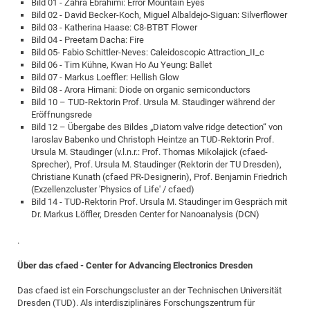
Bild 01 - Zahra Ebrahimi: Error Mountain Eyes
Bild 02 - David Becker-Koch, Miguel Albaldejo-Siguan: Silverflower
Bild 03 - Katherina Haase: C8-BTBT Flower
Bild 04 - Preetam Dacha: Fire
Bild 05- Fabio Schittler-Neves: Caleidoscopic Attraction_II_c
Bild 06 - Tim Kühne, Kwan Ho Au Yeung: Ballet
Bild 07 - Markus Loeffler: Hellish Glow
Bild 08 - Arora Himani: Diode on organic semiconductors
Bild 10 – TUD-Rektorin Prof. Ursula M. Staudinger während der
Eröffnungsrede
Bild 12 – Übergabe des Bildes „Diatom valve ridge detection“ von
Iaroslav Babenko und Christoph Heintze an TUD-Rektorin Prof.
Ursula M. Staudinger (v.l.n.r.: Prof. Thomas Mikolajick (cfaed-
Sprecher), Prof. Ursula M. Staudinger (Rektorin der TU Dresden),
Christiane Kunath (cfaed PR-Designerin), Prof. Benjamin Friedrich
(Exzellenzcluster 'Physics of Life' / cfaed)
Bild 14 - TUD-Rektorin Prof. Ursula M. Staudinger im Gespräch mit
Dr. Markus Löffler, Dresden Center for Nanoanalysis (DCN)
.
Über das cfaed - Center for Advancing Electronics Dresden
Das cfaed ist ein Forschungscluster an der Technischen Universität
Dresden (TUD). Als interdisziplinäres Forschungszentrum für