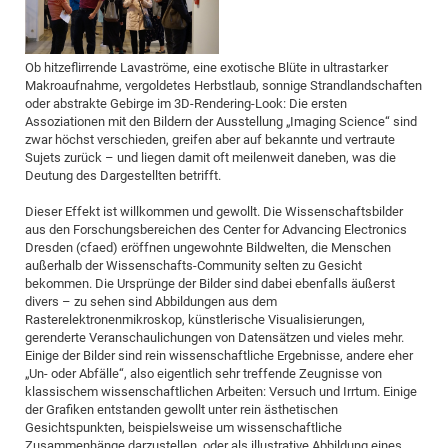
CP
DC
Pro
Ob hitzeflirrende Lavaströme, eine exotische Blüte in ultrastarker
Makroaufnahme, vergoldetes Herbstlaub, sonnige Strandlandschaften
oder abstrakte Gebirge im 3D-Rendering-Look: Die ersten
DF
Assoziationen mit den Bildern der Ausstellung „Imaging Science“ sind
Pro
zwar höchst verschieden, greifen aber auf bekannte und vertraute
Sujets zurück – und liegen damit oft meilenweit daneben, was die
Sk
Deutung des Dargestellten betrifft.
in
Dieser Effekt ist willkommen und gewollt. Die Wissenschaftsbilder
3D
aus den Forschungsbereichen des Center for Advancing Electronics
Dresden (cfaed) eröffnen ungewohnte Bildwelten, die Menschen
außerhalb der Wissenschafts-Community selten zu Gesicht
DF
bekommen. Die Ursprünge der Bilder sind dabei ebenfalls äußerst
divers – zu sehen sind Abbildungen aus dem
Gr
Rasterelektronenmikroskop, künstlerische Visualisierungen,
gerenderte Veranschaulichungen von Datensätzen und vieles mehr.
Einige der Bilder sind rein wissenschaftliche Ergebnisse, andere eher
BM
„Un- oder Abfälle“, also eigentlich sehr treffende Zeugnisse von
Pro
klassischem wissenschaftlichen Arbeiten: Versuch und Irrtum. Einige
der Grafiken entstanden gewollt unter rein ästhetischen
Gesichtspunkten, beispielsweise um wissenschaftliche
EF
Zusammenhänge darzustellen, oder als illustrative Abbildung eines