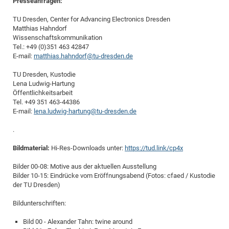
Presseanfragen:
TU Dresden, Center for Advancing Electronics Dresden
Matthias Hahndorf
Wissenschaftskommunikation
Tel.: +49 (0)351 463 42847
E-mail:
matthias.hahndorf@tu-dresden.de
TU Dresden, Kustodie
Lena Ludwig-Hartung
Öffentlichkeitsarbeit
Tel. +49 351 463-44386
E-mail:
lena.ludwig-hartung@tu-dresden.de
.
Bildmaterial:
Hi-Res-Downloads unter:
https://tud.link/cp4x
Bilder 00-08: Motive aus der aktuellen Ausstellung
Bilder 10-15: Eindrücke vom Eröffnungsabend (Fotos: cfaed / Kustodie
der TU Dresden)
Bildunterschriften:
Bild 00 - Alexander Tahn: twine around