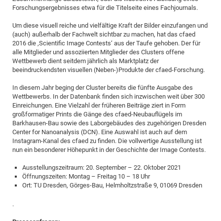
Forschungsergebnisses etwa für die Titelseite eines Fachjournals.
Pro
Um diese visuell reiche und vielfältige Kraft der Bilder einzufangen und
(auch) außerhalb der Fachwelt sichtbar zu machen, hat das cfaed
BM
2016 die ‚Scientific Image Contests‘ aus der Taufe gehoben. Der für
alle Mitglieder und assoziierten Mitglieder des Clusters offene
Pro
Wettbewerb dient seitdem jährlich als Marktplatz der
beeindruckendsten visuellen (Neben-)Produkte der cfaed-Forschung.
In diesem Jahr beging der Cluster bereits die fünfte Ausgabe des
Wettbewerbs. In der Datenbank finden sich inzwischen weit über 300
Einreichungen. Eine Vielzahl der früheren Beiträge ziert in Form
großformatiger Prints die Gänge des cfaed-Neubauflügels im
Barkhausen-Bau sowie des Laborgebäudes des zugehörigen Dresden
Center for Nanoanalysis (DCN). Eine Auswahl ist auch auf dem
Instagram-Kanal des cfaed zu finden. Die vollwertige Ausstellung ist
nun ein besonderer Höhepunkt in der Geschichte der Image Contests.
Ausstellungszeitraum: 20. September – 22. Oktober 2021
Öffnungszeiten: Montag – Freitag 10 – 18 Uhr
Ort: TU Dresden, Görges-Bau, Helmholtzstraße 9, 01069 Dresden
.