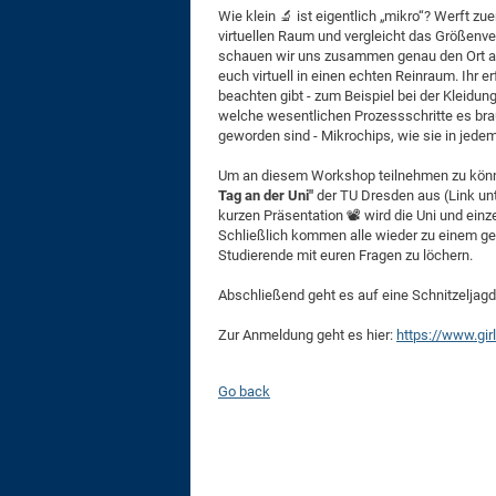
Wie klein 🔬 ist eigentlich „mikro“? Werft zu
virtuellen Raum und vergleicht das Größenv
schauen wir uns zusammen genau den Ort an,
euch virtuell in einen echten Reinraum. Ihr
beachten gibt - zum Beispiel bei der Kleidu
welche wesentlichen Prozessschritte es brau
geworden sind - Mikrochips, wie sie in jed
Um an diesem Workshop teilnehmen zu können
Tag an der Uni"
der TU Dresden aus (Link unt
kurzen Präsentation 📽️ wird die Uni und ein
Schließlich kommen alle wieder zu einem g
Studierende mit euren Fragen zu löchern.
Abschließend geht es auf eine Schnitzeljag
Zur Anmeldung geht es hier:
https://www.gir
Go back