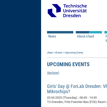
News
About cfaed
I
Vacancies
Motivation & Approac
cfaed
Open Calls
Events
Upcoming Events
Associate Member Appl
Vision & Mission
Executive Board
UPCOMING EVENTS
Program Office
IT
Infrastructure
(Archive)
Girls' Day @ ForLab Dresden: VR
Mikrochips?
03.04.2025 (Thursday)
, 08:45 - 14:45
TU Dresden, Fritz-Foerster-Bau (FOE) Raum