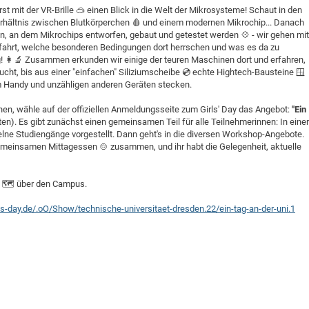
erst mit der VR-Brille 🥽 einen Blick in die Welt der Mikrosysteme! Schaut in den
DFG Project with
2015: 3rd DNS
erhältnis zwischen Blutkörperchen 🩸 und einem modernen Mikrochip... Danach
DFG Project withi
2014: 2nd DNS
 an dem Mikrochips entworfen, gebaut und getestet werden 💠 - wir gehen mit
 erfahrt, welche besonderen Bedingungen dort herrschen und was es da zu
IMPRS-CPQM Pro
2013: Nanoanalyt
ng! 👩‍🔬 Zusammen erkunden wir einige der teuren Maschinen dort und erfahren,
DFG Project Skyr
2013: EUROMAT
cht, bis aus einer "einfachen" Siliziumscheibe 💿 echte Hightech-Bausteine 🪟
em Handy und unzähligen anderen Geräten stecken.
DFG Großgerät
2013: 1st DNS
BMWi Project
2013: Grand Ope
, wähle auf der offiziellen Anmeldungsseite zum Girls' Day das Angebot:
"Ein
en). Es gibt zunächst einen gemeinsamen Teil für alle Teilnehmerinnen: In einer
EFRE Project
zelne Studiengänge vorgestellt. Dann geht's in die diversen Workshop-Angebote.
BMBF Project
emeinsamen Mittagessen 🍲 zusammen, und ihr habt die Gelegenheit, aktuelle
d 🗺️ über den Campus.
ls-day.de/.oO/Show/technische-universitaet-dresden.22/ein-tag-an-der-uni.1