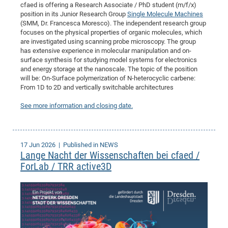
cfaed is offering a Research Associate / PhD student (m/f/x)
CP
DC
position in its Junior Research Group
Single Molecule Machines
(SMM, Dr. Francesca Moresco). The independent research group
Pro
focuses on the physical properties of organic molecules, which
are investigated using scanning probe microscopy. The group
has extensive experience in molecular manipulation and on-
DF
surface synthesis for studying model systems for electronics
Pro
and energy storage at the nanoscale. The topic of the position
will be: On-Surface polymerization of N-heterocyclic carbene:
Sk
From 1D to 2D and vertically switchable architectures
in
See more information and closing date.
3D
DF
17 Jun 2026
| Published in NEWS
Lange Nacht der Wissenschaften bei cfaed /
Gr
ForLab / TRR active3D
BM
Pro
EF