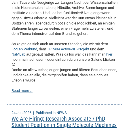
Jahr Tausende Neugierige zur Langen Nacht der Wissenschaften
in die Hochschulen, Labore, Hörsäle, Archive, Sammlungen und
Institute zu locken. Und - es hat funktioniert! Neugier gewann
gegen Hitze-Lethargie. Vielleicht war der Run etwas kleiner als in
Spitzenjahren, aber dadurch bot sich die Möglichkeit, an einigen
Stationen länger zu verweilen, einen Frage mehr zu stellen, und
dem Thema intensiver auf den Grund zu gehen.
So zeigte es sich auch an unseren Ständen, die wir mit dem
ForLab Verbund
, dem
TRR404 Active-3D-Projekt
und dem
NaMLab
aufgebaut hatten. Was da los war, das kann man
hier
noch mal nachlesen - oder einfach durch unsere Galerie klicken
😊
Danke an alle wissbegierigen jungen und älteren Besucher:innen,
und danke an alle, die mitgeholfen haben, dass es ein tolles
Erlebnis wurde!
Read more …
24 Jun 2026
| Published in NEWS
We Are Hiring: Research Associate / PhD
Student Position in Single Molecule Machines