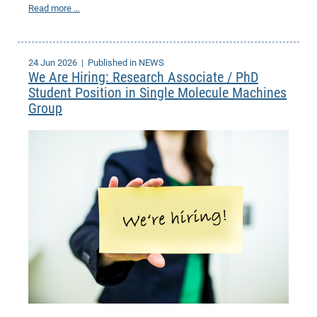
Read more …
of
Vor
DN
Ne
Res
EM
Dy
Pa
20
24 Jun 2026
| Published in NEWS
We Are Hiring: Research Associate / PhD
DF
Nan
Student Position in Single Molecule Machines
Cha
CR
Pro
Ko
Group
of
91
wit
Or
(H
GR
20
De
27
EU
Bio
Cha
Sy
DF
20
of
Pa
Pro
1st
Pr
wit
DN
De
SP
21
20
Gr
IM
Op