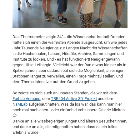
Dis
Bo
Me
Ele
Mo
Pub
Pub
Pub
Vis
201
Inv
Or
Jus
Jus
La
Pub
TR
Mic
Sci
Reg
Lec
Te
Ma
Pub
Va
Te
Co
ES
Gu
20
&
/
Ov
St
404
Im
Ser
Pr
cfa
-
Co
Ne
St
Pro
Par
Po
Re
Re
Go
ta
Re
Op
A0
20
Con
Pr
Off
Cha
Cha
Mo
On
Pub
Pub
Th
Va
Co
Ins
Pa
Ap
Ap
+
Pos
Ele
cfa
Das Thermometer zeigte 34°... die Wissenschaftsstadt Dresden
of
Gr
Va
Pr
Co
Ne
Jus
Re
Tr
DF
Mi
hatte sich einen der wärmsten Abende ausgesucht, um wie jedes
Do
Imp
Se
Jahr Tausende Neugierige zur Langen Nacht der Wissenschaften
Inf
cfa
Kn
Col
Co
Va
Bi
Re
Re
an
Pro
Pro
Sy
Ser
in die Hochschulen, Labore, Hörsäle, Archive, Sammlungen und
Re
Ba
Ne
Co
Pr
Det
Ab
As
Ac
Ac
Re
Vi
Institute zu locken. Und - es hat funktioniert! Neugier gewann
wit
Me
Sp
gegen Hitze-Lethargie. Vielleicht war der Run etwas kleiner als in
Gr
Sy
Det
Te
me
Cir
Ap
In
Eve
TR
20
Re
Spitzenjahren, aber dadurch bot sich die Möglichkeit, an einigen
DC
Le
Co
Co
Stationen länger zu verweilen, einen Frage mehr zu stellen, und
Pu
Pu
404
FC
Ab
Se
dem Thema intensiver auf den Grund zu gehen.
Cha
Det
To
Co
Ch
Pa
Te
C0
Pro
Us
So zeigte es sich auch an unseren Ständen, die wir mit dem
of
In
Act
20
Vis
Up
ForLab Verbund
, dem
TRR404 Active-3D-Projekt
und dem
Mo
AM
Co
Pr
DF
3rd
NaMLab
aufgebaut hatten. Was da los war, das kann man
hier
Con
Eve
noch mal nachlesen - oder einfach durch unsere Galerie klicken
Fun
Sy
Pa
Re
Gr
DN
😊
Mat
Dr
Ac
Danke an alle wissbegierigen jungen und älteren Besucher:innen,
und danke an alle, die mitgeholfen haben, dass es ein tolles
Or
DF
20
Erlebnis wurde!
Cha
Pa
Pu
Pro
2n