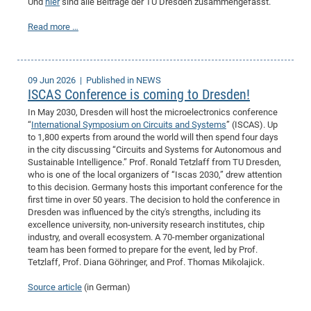
Und
hier
sind alle Beiträge der TU Dresden zusammengefasst.
Read more …
09 Jun 2026
| Published in NEWS
ISCAS Conference is coming to Dresden!
In May 2030, Dresden will host the microelectronics conference
“
International Symposium on Circuits and Systems
” (ISCAS). Up
to 1,800 experts from around the world will then spend four days
in the city discussing “Circuits and Systems for Autonomous and
Sustainable Intelligence.” Prof. Ronald Tetzlaff from TU Dresden,
who is one of the local organizers of “Iscas 2030,” drew attention
to this decision. Germany hosts this important conference for the
first time in over 50 years. The decision to hold the conference in
Dresden was influenced by the city's strengths, including its
excellence university, non-university research institutes, chip
industry, and overall ecosystem. A 70-member organizational
team has been formed to prepare for the event, led by Prof.
Tetzlaff, Prof. Diana Göhringer, and Prof. Thomas Mikolajick.
Source article
(in German)