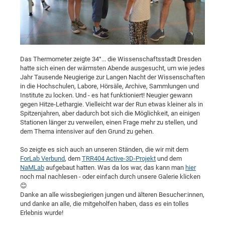
Dis
Bo
Me
Ele
Mo
Pub
Pub
Pub
Vis
201
Inv
Or
Jus
Jus
La
Pub
TR
Mic
Sci
Reg
Lec
Te
Ma
Pub
Va
Te
Co
ES
Gu
20
&
/
Ov
St
404
Im
Ser
Pr
cfa
-
Co
Ne
St
Pro
Par
Po
Re
Re
Go
ta
Re
Op
A0
20
Con
Pr
Off
Cha
Cha
Mo
On
Pub
Pub
Th
Va
Co
Ins
Pa
Ap
Ap
+
Pos
Ele
cfa
Das Thermometer zeigte 34°... die Wissenschaftsstadt Dresden
of
Gr
Va
Pr
Co
Ne
Jus
Re
Tr
DF
Mi
hatte sich einen der wärmsten Abende ausgesucht, um wie jedes
Do
Imp
Se
Jahr Tausende Neugierige zur Langen Nacht der Wissenschaften
Inf
cfa
Kn
Col
Co
Va
Bi
Re
Re
an
Pro
Pro
Sy
Ser
in die Hochschulen, Labore, Hörsäle, Archive, Sammlungen und
Re
Ba
Ne
Co
Pr
Det
Ab
As
Ac
Ac
Re
Vi
Institute zu locken. Und - es hat funktioniert! Neugier gewann
wit
Me
Sp
gegen Hitze-Lethargie. Vielleicht war der Run etwas kleiner als in
Gr
Sy
Det
Te
me
Cir
Ap
In
Eve
TR
20
Re
Spitzenjahren, aber dadurch bot sich die Möglichkeit, an einigen
DC
Le
Co
Co
Stationen länger zu verweilen, einen Frage mehr zu stellen, und
Pu
Pu
404
FC
Ab
Se
dem Thema intensiver auf den Grund zu gehen.
Cha
Det
To
Co
Ch
Pa
Te
C0
Pro
Us
So zeigte es sich auch an unseren Ständen, die wir mit dem
of
In
Act
20
Vis
Up
ForLab Verbund
, dem
TRR404 Active-3D-Projekt
und dem
Mo
AM
Co
Pr
DF
3rd
NaMLab
aufgebaut hatten. Was da los war, das kann man
hier
Con
Eve
noch mal nachlesen - oder einfach durch unsere Galerie klicken
Fun
Sy
Pa
Re
Gr
DN
😊
Mat
Dr
Ac
Danke an alle wissbegierigen jungen und älteren Besucher:innen,
und danke an alle, die mitgeholfen haben, dass es ein tolles
Or
DF
20
Erlebnis wurde!
Cha
Pa
Pu
Pro
2n