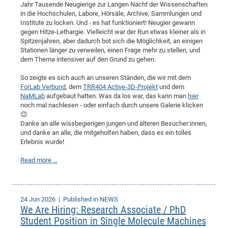
Jahr Tausende Neugierige zur Langen Nacht der Wissenschaften
in die Hochschulen, Labore, Hörsäle, Archive, Sammlungen und
Institute zu locken. Und - es hat funktioniert! Neugier gewann
gegen Hitze-Lethargie. Vielleicht war der Run etwas kleiner als in
Spitzenjahren, aber dadurch bot sich die Möglichkeit, an einigen
Stationen länger zu verweilen, einen Frage mehr zu stellen, und
dem Thema intensiver auf den Grund zu gehen.
So zeigte es sich auch an unseren Ständen, die wir mit dem
ForLab Verbund
, dem
TRR404 Active-3D-Projekt
und dem
NaMLab
aufgebaut hatten. Was da los war, das kann man
hier
noch mal nachlesen - oder einfach durch unsere Galerie klicken
😊
Danke an alle wissbegierigen jungen und älteren Besucher:innen,
und danke an alle, die mitgeholfen haben, dass es ein tolles
Erlebnis wurde!
Read more …
24 Jun 2026
| Published in NEWS
We Are Hiring: Research Associate / PhD
Student Position in Single Molecule Machines