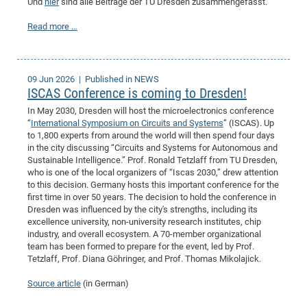
Und
hier
sind alle Beiträge der TU Dresden zusammengefasst.
Read more …
09 Jun 2026
| Published in NEWS
ISCAS Conference is coming to Dresden!
In May 2030, Dresden will host the microelectronics conference
“
International Symposium on Circuits and Systems
” (ISCAS). Up
to 1,800 experts from around the world will then spend four days
in the city discussing “Circuits and Systems for Autonomous and
Sustainable Intelligence.” Prof. Ronald Tetzlaff from TU Dresden,
who is one of the local organizers of “Iscas 2030,” drew attention
to this decision. Germany hosts this important conference for the
first time in over 50 years. The decision to hold the conference in
Dresden was influenced by the city's strengths, including its
excellence university, non-university research institutes, chip
industry, and overall ecosystem. A 70-member organizational
team has been formed to prepare for the event, led by Prof.
Tetzlaff, Prof. Diana Göhringer, and Prof. Thomas Mikolajick.
Source article
(in German)