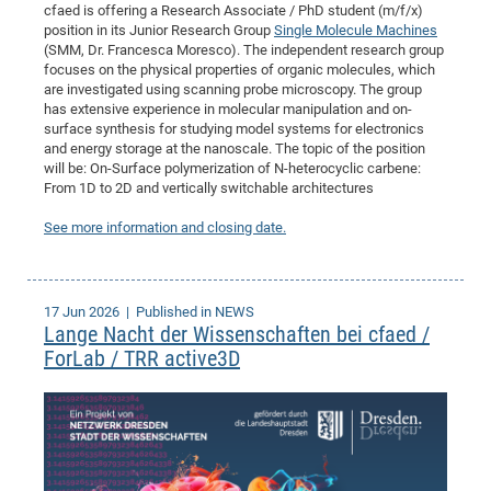
cfaed is offering a Research Associate / PhD student (m/f/x)
CP
DC
position in its Junior Research Group
Single Molecule Machines
(SMM, Dr. Francesca Moresco). The independent research group
Pro
focuses on the physical properties of organic molecules, which
are investigated using scanning probe microscopy. The group
has extensive experience in molecular manipulation and on-
DF
surface synthesis for studying model systems for electronics
Pro
and energy storage at the nanoscale. The topic of the position
will be: On-Surface polymerization of N-heterocyclic carbene:
Sk
From 1D to 2D and vertically switchable architectures
in
See more information and closing date.
3D
DF
17 Jun 2026
| Published in NEWS
Lange Nacht der Wissenschaften bei cfaed /
Gr
ForLab / TRR active3D
BM
Pro
EF