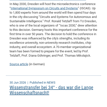
In May 2030, Dresden will host the microelectronics conference
“
International Symposium on Circuits and Systems
” (ISCAS). Up
to 1,800 experts from around the world will then spend four days
in the city discussing “Circuits and Systems for Autonomous and
Sustainable Intelligence.” Prof. Ronald Tetzlaff from TU Dresden,
who is one of the local organizers of “Iscas 2030,” drew attention
to this decision. Germany hosts this important conference for the
first time in over 50 years. The decision to hold the conference in
Dresden was influenced by the city's strengths, including its
excellence university, non-university research institutes, chip
industry, and overall ecosystem. A 70-member organizational
team has been formed to prepare for the event, led by Prof.
Tetzlaff, Prof. Diana Göhringer, and Prof. Thomas Mikolajick.
Source article
(in German)
30 Jun 2026
| Published in NEWS
Wissenstransfer bei 34° - das war die Lange
Wissenschaftsnacht!