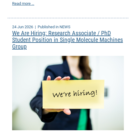
Read more …
of
Vor
DN
Ne
Res
EM
Dy
Pa
20
24 Jun 2026
| Published in NEWS
We Are Hiring: Research Associate / PhD
DF
Nan
Student Position in Single Molecule Machines
Cha
CR
Pro
Ko
Group
of
91
wit
Or
(H
GR
20
De
27
EU
Bio
Cha
Sy
DF
20
of
Pa
Pro
1st
Pr
wit
DN
De
SP
21
20
Gr
IM
Op